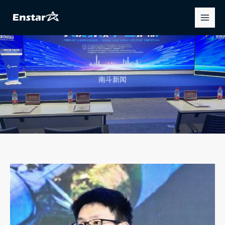
跳
Main
至
Men
内
容
南斗新闻