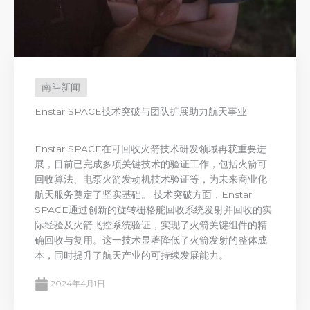
南斗新闻
Enstar SPACE技术突破与团队扩展助力航天事业
Enstar SPACE在可回收火箭技术研发领域再获重要进
展，目前已完成多项关键技术的验证工作，包括火箭可
回收算法、电泵火箭发动机技术验证等，为未来商业化
航天服务奠定了坚实基础。 技术突破方面，Enstar
SPACE通过创新的旋转栅格舵回收系统发射并回收的实
际经验及火箭飞控系统验证，实现了火箭关键组件的精
确回收与复用。这一技术显著降低了火箭发射的整体成
本，同时提升了航天产业的可持续发展能力。
2024年4月1日