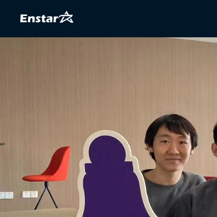
跳
至
内
容